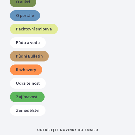
O aukci
O portále
Pachtovní smlouva
Půda a voda
Půdní Bulletin
Rozhovory
Udržitelnost
Zajímavosti
Zemědělství
ODEBÍREJTE NOVINKY DO EMAILU