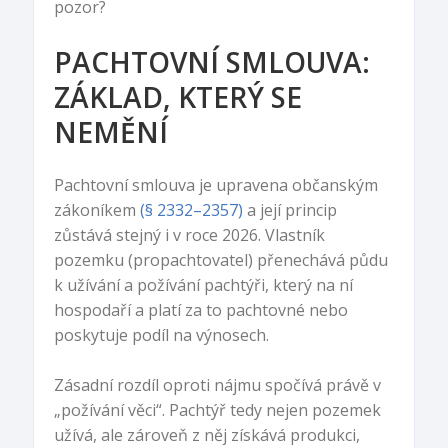
pozor?
PACHTOVNÍ SMLOUVA:
ZÁKLAD, KTERÝ SE
NEMĚNÍ
Pachtovní smlouva je upravena občanským
zákoníkem
(§ 2332–2357)
a její princip
zůstává stejný i v roce 2026. Vlastník
pozemku (propachtovatel) přenechává půdu
k užívání a požívání pachtýři, který na ní
hospodaří a platí za to pachtovné nebo
poskytuje podíl na výnosech.
Zásadní rozdíl oproti nájmu spočívá právě v
„požívání věci“. Pachtýř tedy nejen pozemek
užívá, ale zároveň z něj získává produkci,