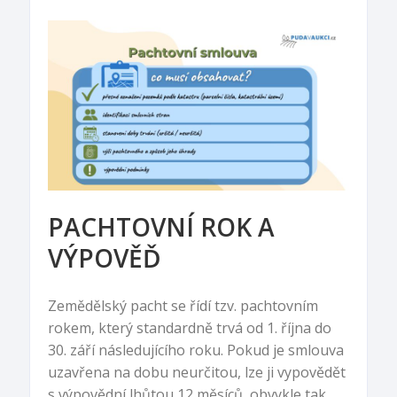
PACHTOVNÍ ROK A
VÝPOVĚĎ
Zemědělský pacht se řídí tzv. pachtovním
rokem, který standardně trvá od 1. října do
30. září následujícího roku. Pokud je smlouva
uzavřena na dobu neurčitou, lze ji vypovědět
s výpovědní lhůtou 12 měsíců, obvykle tak,