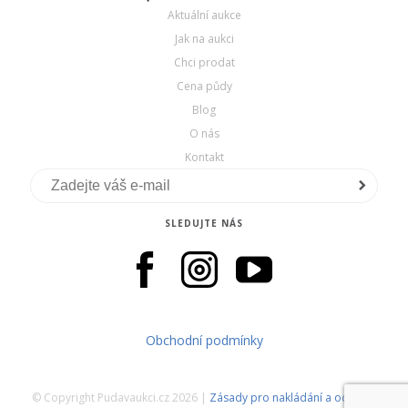
Aktuální aukce
Jak na aukci
Chci prodat
Cena půdy
Blog
O nás
Kontakt
SLEDUJTE NÁS
Obchodní podmínky
© Copyright Pudavaukci.cz 2026 |
Zásady pro nakládání a ochranu