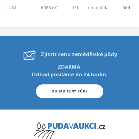
461
6088 m2
1/1
orná půda
564
Zjistit cenu zemědělské půdy
ZDARMA.
Odhad posíláme do 24 hodin.
ODHAD CENY PŮDY