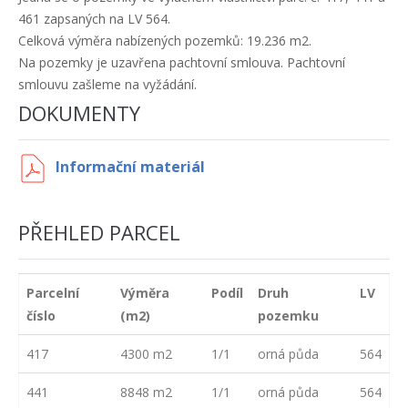
461 zapsaných na LV 564.
Celková výměra nabízených pozemků: 19.236 m2.
Na pozemky je uzavřena pachtovní smlouva. Pachtovní
smlouvu zašleme na vyžádání.
DOKUMENTY
Informační materiál
PŘEHLED PARCEL
Parcelní
Výměra
Podíl
Druh
LV
číslo
(m2)
pozemku
417
4300 m2
1/1
orná půda
564
441
8848 m2
1/1
orná půda
564