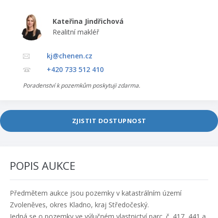
Kateřina Jindřichová
Realitní makléř
kj@chenen.cz
+420 733 512 410
Poradenství k pozemkům poskytuji zdarma.
ZJISTIT DOSTUPNOST
POPIS AUKCE
Předmětem aukce jsou pozemky v katastrálním území
Zvoleněves, okres Kladno, kraj Středočeský.
Jedná se o pozemky ve výlučném vlastnictví parc. č. 417, 441 a