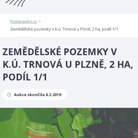
Pudavaukci.cz
>
Zemědělské pozemky v k.ú. Trnová u Plzně, 2 ha, podíl 1/1
ZEMĚDĚLSKÉ POZEMKY V
K.Ú. TRNOVÁ U PLZNĚ, 2 HA,
PODÍL 1/1
Aukce skončila 6.2.2019