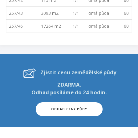
257/42
115 m2
1/1
orná půda
60
257/43
3093 m2
1/1
orná půda
60
257/46
17264 m2
1/1
orná půda
60
Zjistit cenu zemědělské půdy
ZDARMA.
Odhad posíláme do 24 hodin.
ODHAD CENY PŮDY