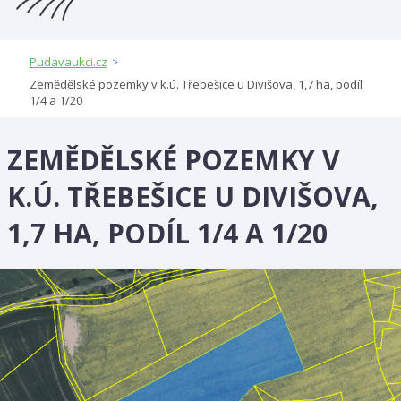
Pudavaukci.cz
>
Zemědělské pozemky v k.ú. Třebešice u Divišova, 1,7 ha, podíl
1/4 a 1/20
ZEMĚDĚLSKÉ POZEMKY V
K.Ú. TŘEBEŠICE U DIVIŠOVA,
1,7 HA, PODÍL 1/4 A 1/20