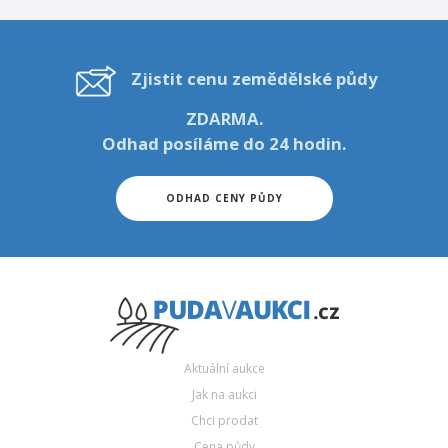
Zjistit cenu zemědělské půdy
ZDARMA.
Odhad posíláme do 24 hodin.
ODHAD CENY PŮDY
Aktuální aukce
Jak na aukci
Chci prodat
Cena půdy