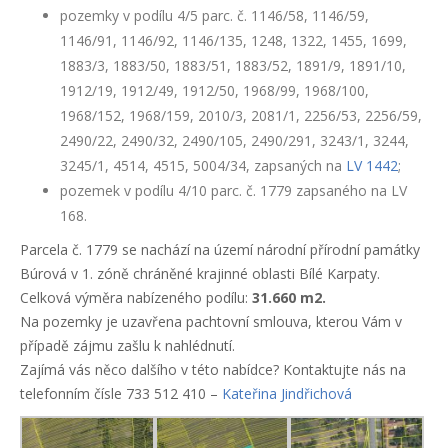
pozemky v podílu 4/5 parc. č. 1146/58, 1146/59,
1146/91, 1146/92, 1146/135, 1248, 1322, 1455, 1699,
1883/3, 1883/50, 1883/51, 1883/52, 1891/9, 1891/10,
1912/19, 1912/49, 1912/50, 1968/99, 1968/100,
1968/152, 1968/159, 2010/3, 2081/1, 2256/53, 2256/59,
2490/22, 2490/32, 2490/105, 2490/291, 3243/1, 3244,
3245/1, 4514, 4515, 5004/34, zapsaných na
LV 1442
;
pozemek v podílu 4/10 parc. č. 1779 zapsaného na LV
168.
Parcela č. 1779 se nachází na území národní přírodní památky
Búrová v 1. zóně chráněné krajinné oblasti Bílé Karpaty.
Celková výměra nabízeného podílu:
31.660 m2.
Na pozemky je uzavřena pachtovní smlouva, kterou Vám v
případě zájmu zašlu k nahlédnutí.
Zajímá vás něco dalšího v této nabídce? Kontaktujte nás na
telefonním čísle 733 512 410 –
Kateřina Jindřichová